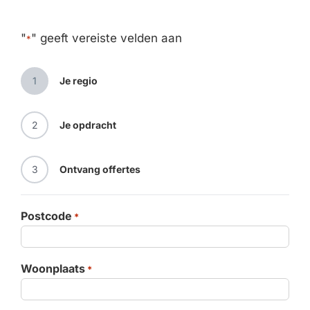
"
" geeft vereiste velden aan
*
1
Je regio
2
Je opdracht
3
Ontvang offertes
S
Postcode
*
Woonplaats
*