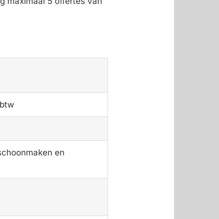
g maximaal 5 offertes van
 btw
, schoonmaken en