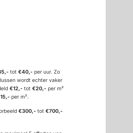
35,-
tot
€40,-
per uur. Zo
klussen wordt echter vaker
deld
€12,-
tot
€20,-
per m²
15,-
per m².
orbeeld
€300,-
tot
€700,-