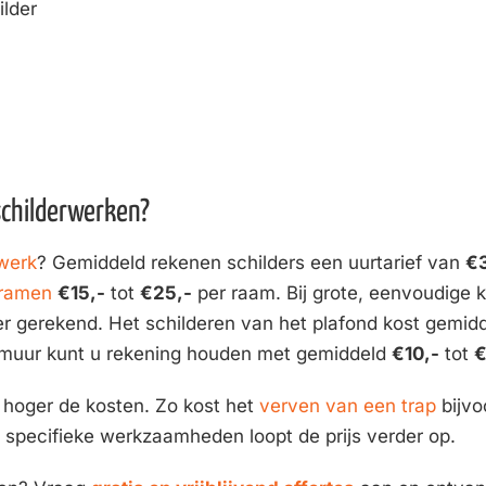
ilder
schilderwerken?
rwerk
? Gemiddeld rekenen schilders een uurtarief van
€
 ramen
€15,-
tot
€25,-
per raam. Bij grote, eenvoudige 
ter gerekend. Het schilderen van het plafond kost gemid
 muur kunt u rekening houden met gemiddeld
€10,-
tot
€
e hoger de kosten. Zo kost het
verven van een trap
bijvo
e specifieke werkzaamheden loopt de prijs verder op.