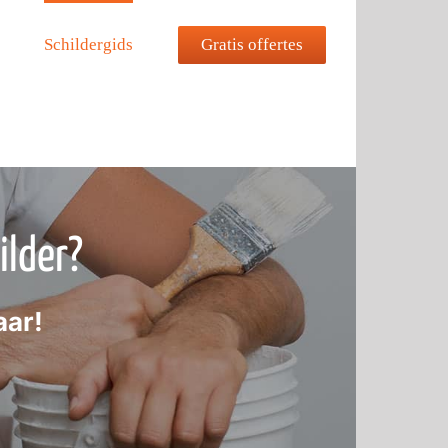
Gratis offertes
Schildergids
ilder?
aar!