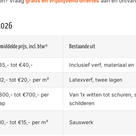
zen? Vraag
gratis en vrijblijvend offertes
aan en ontvan
 2026
middelde prijs, incl. btw*
Bestaande uit
35,- tot €40,-
Inclusief verf, materiaal en
12,- tot €20,- per m²
Latexverf, twee lagen
300,- tot €700,- per
Van 1x witten tot schuren
rap
schilderen
10,- tot €15,- per m²
Sauswerk