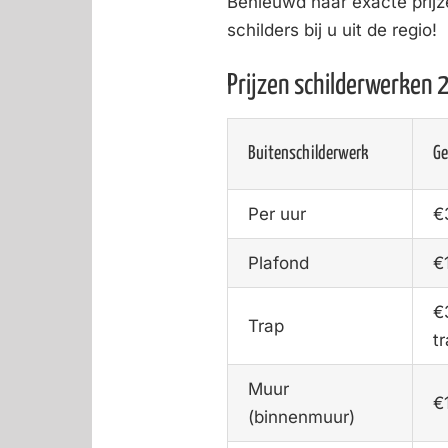
Benieuwd naar exacte prij
schilders bij u uit de regio!
Prijzen schilderwerken
Buitenschilderwerk
Ge
Per uur
€
Plafond
€
€
Trap
t
Muur
€
(binnenmuur)