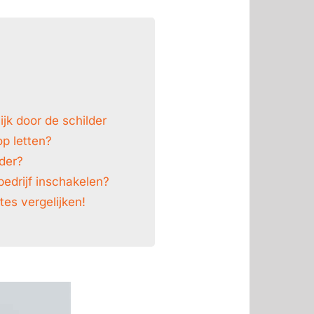
jk door de schilder
op letten?
lder?
edrijf inschakelen?
tes vergelijken!