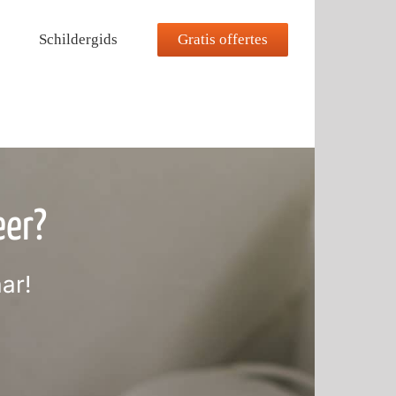
Gratis offertes
Schildergids
eer?
ar!