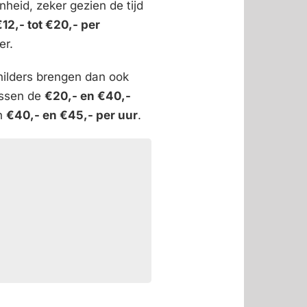
nheid, zeker gezien de tijd
€12,- tot €20,- per
er.
hilders brengen dan ook
ussen de
€20,- en €40,-
en
€40,- en €45,- per uur
.