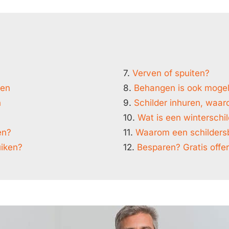
7.
Verven of spuiten?
ken
8.
Behangen is ook mogeli
n
9.
Schilder inhuren, waar
10.
Wat is een winterschi
en?
11.
Waarom een schildersb
uiken?
12.
Besparen? Gratis offer