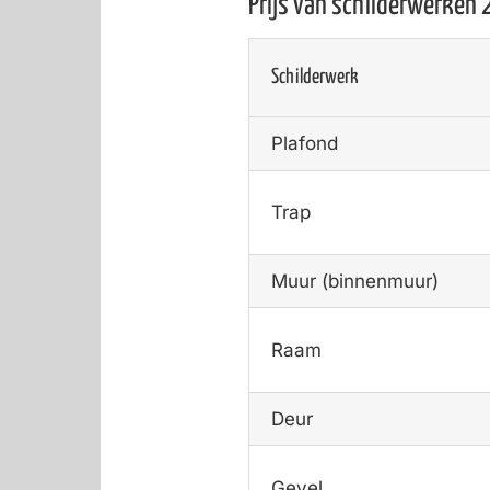
Prijs van schilderwerken
Schilderwerk
Plafond
Trap
Muur (binnenmuur)
Raam
Deur
Gevel