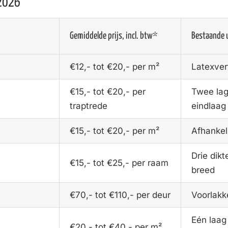
 2026
Gemiddelde prijs, incl. btw*
Bestaande 
€12,- tot €20,- per m²
Latexver
€15,- tot €20,- per
Twee lag
traptrede
eindlaag
€15,- tot €20,- per m²
Afhankel
Drie dik
€15,- tot €25,- per raam
breed
€70,- tot €110,- per deur
Voorlakk
Eén laag
€20,- tot €40,- per m²