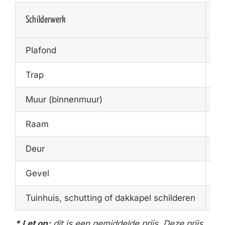
Schilderwerk
Ge
Plafond
€1
Trap
€1
Muur (binnenmuur)
€1
Raam
€1
Deur
€7
Gevel
€2
Tuinhuis, schutting of dakkapel schilderen
€4
* Let op:
dit is een gemiddelde prijs. Deze prijs