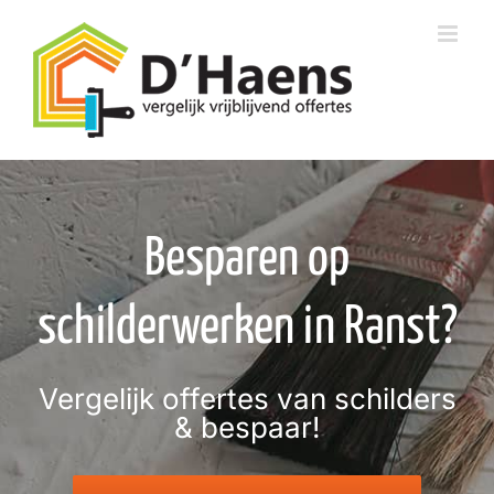
Skip
to
content
Besparen op
schilderwerken in Ranst?
Vergelijk offertes van schilders
& bespaar!