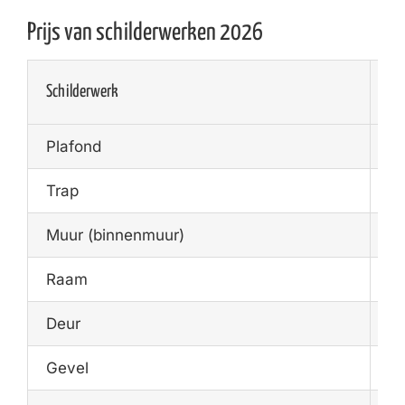
Prijs van schilderwerken 2026
Schilderwerk
Ge
Plafond
€1
Trap
€1
Muur (binnenmuur)
€1
Raam
€1
Deur
€7
Gevel
€2