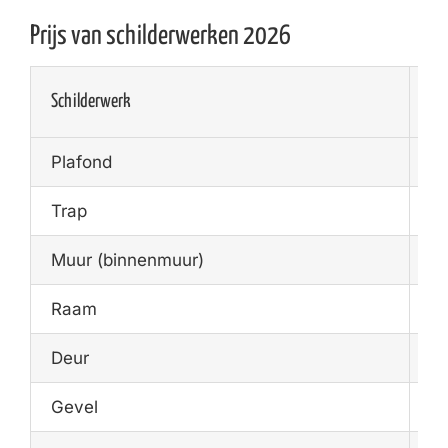
Prijs van schilderwerken 2026
Schilderwerk
Ge
Plafond
€1
Trap
€1
Muur (binnenmuur)
€1
Raam
€1
Deur
€7
Gevel
€2