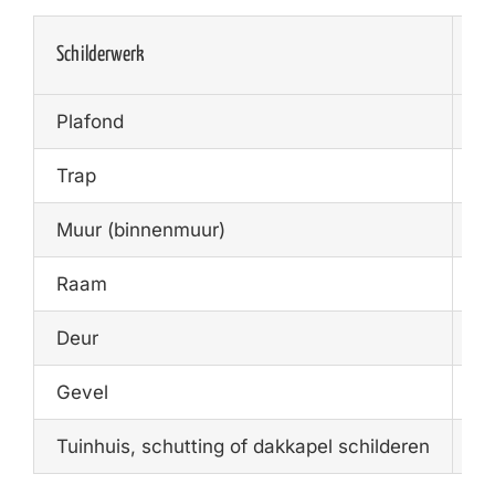
Schilderwerk
Ge
Plafond
€1
Trap
€1
Muur (binnenmuur)
€1
Raam
€1
Deur
€7
Gevel
€2
Tuinhuis, schutting of dakkapel schilderen
€4