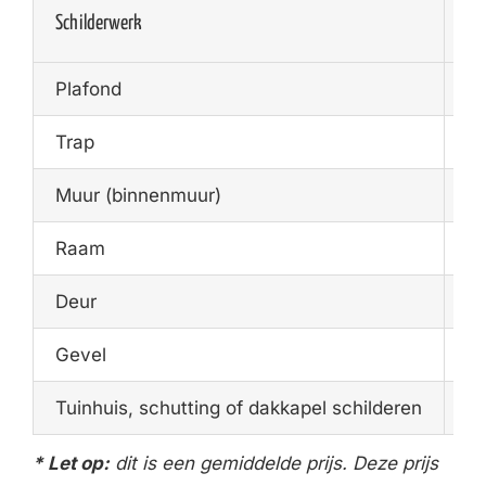
Schilderwerk
Ge
Plafond
€1
Trap
€1
Muur (binnenmuur)
€1
Raam
€1
Deur
€7
Gevel
€2
Tuinhuis, schutting of dakkapel schilderen
€4
* Let op:
dit is een gemiddelde prijs. Deze prijs