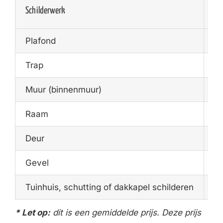
Schilderwerk
Ge
Plafond
€1
Trap
€1
Muur (binnenmuur)
€1
Raam
€1
Deur
€7
Gevel
€2
Tuinhuis, schutting of dakkapel schilderen
€4
* Let op:
dit is een gemiddelde prijs. Deze prijs