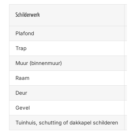
Schilderwerk
Ge
Plafond
€1
Trap
€1
Muur (binnenmuur)
€1
Raam
€1
Deur
€7
Gevel
€2
Tuinhuis, schutting of dakkapel schilderen
€4