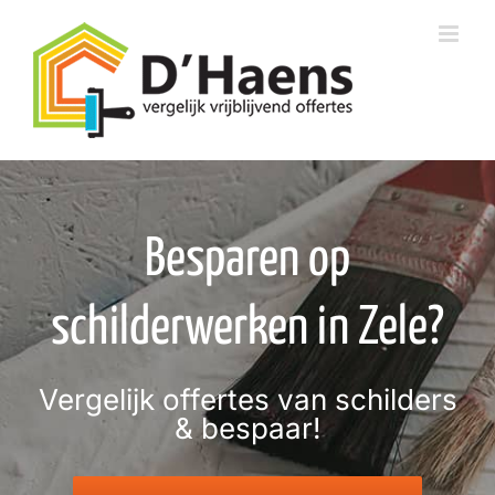
Skip
to
content
Besparen op
schilderwerken in Zele?
Vergelijk offertes van schilders
& bespaar!