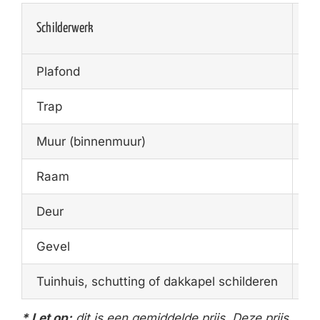
Schilderwerk
Ge
Plafond
€1
Trap
€1
Muur (binnenmuur)
€1
Raam
€1
Deur
€7
Gevel
€2
Tuinhuis, schutting of dakkapel schilderen
€4
* Let op:
dit is een gemiddelde prijs. Deze prijs